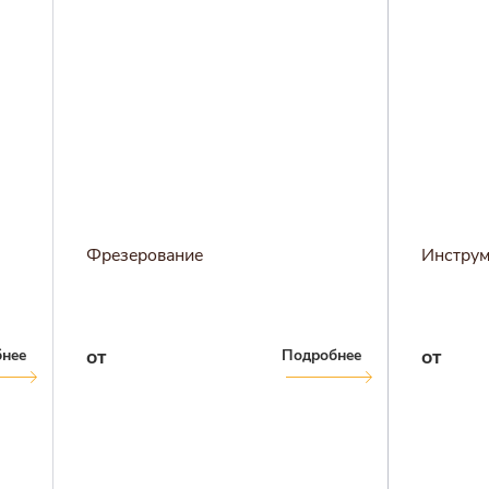
ь
Войти в личный кабинет
Регистрация
и
Забыли пароль?
Фрезерование
Инструм
от
от
нее
Подробнее