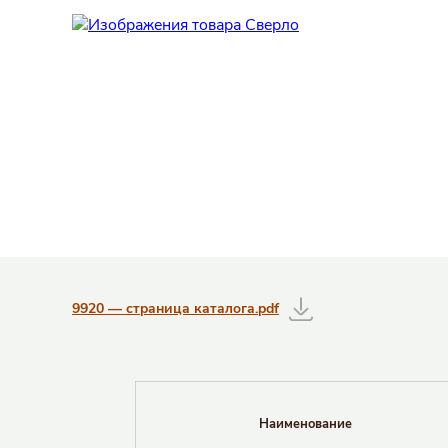
Таблицы с информацией о товаре
9920 — страница каталога.pdf
Наименование