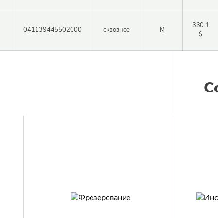
330.1
041139445502000
сквозное
M
$
С
Авторизация
Авторизация