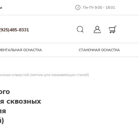
Пн-Пт 9:00 - 18:01
ы
Закрыть окно
(925)485-8331
Личный кабинет
Корзина
Поиск
МЕНТАЛЬНАЯ ОСНАCТКА
СТАНОЧНАЯ ОСНАСТКА
озных отверстий (метчик для нержавеющих сталей)
ого
я сквозных
ля
й)