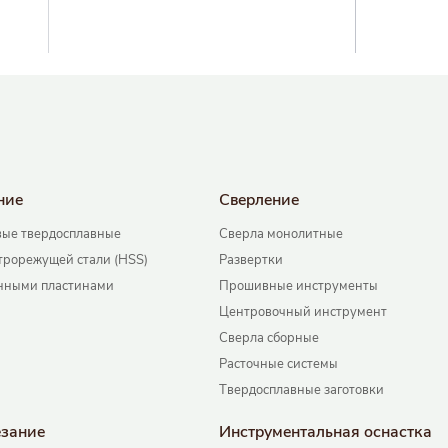
ние
Сверление
ые твердосплавные
Сверла монолитные
трорежущей стали (HSS)
Развертки
нными пластинами
Прошивные инструменты
Центровочный инструмент
Сверла сборные
Расточные системы
Твердосплавные заготовки
езание
Инструментальная оснаcтка