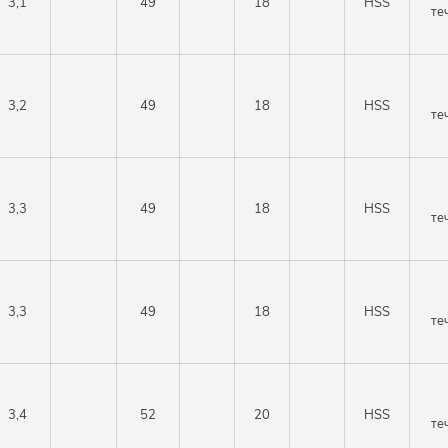
3,1
49
18
HSS
ь
те
Войти в личный кабинет
Регистрация
3,2
49
18
HSS
те
и
Забыли пароль?
3,3
49
18
HSS
те
3,3
49
18
HSS
те
3,4
52
20
HSS
те