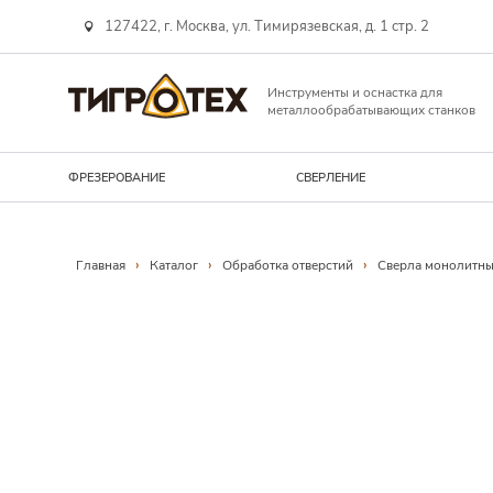
127422, г. Москва, ул. Тимирязевская, д. 1 стр. 2
Инструменты и оснастка для
металлообрабатывающих станков
ФРЕЗЕРОВАНИЕ
СВЕРЛЕНИЕ
Навигационная линия
›
›
›
Главная
Каталог
Обработка отверстий
Сверла монолитны