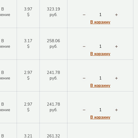
В
3.97
323.19
чение
$
руб.
В корзину
В
3.17
258.06
чение
$
руб.
В корзину
В
2.97
241.78
чение
$
руб.
Закрыть окно
В корзину
В
2.97
241.78
Закрыть окно
чение
$
руб.
В корзину
В
3.21
261.32