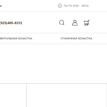
Пн-Пт 9:00 - 18:01
ы
Закрыть окно
(925)485-8331
Личный кабинет
Корзина
Поиск
МЕНТАЛЬНАЯ ОСНАCТКА
СТАНОЧНАЯ ОСНАСТКА