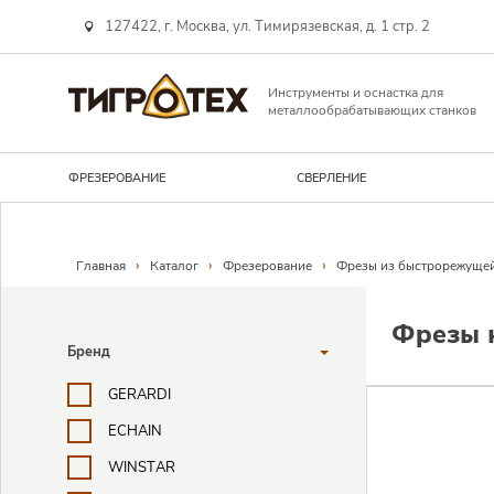
127422, г. Москва, ул. Тимирязевская, д. 1 стр. 2
Инструменты и оснастка для
металлообрабатывающих станков
ФРЕЗЕРОВАНИЕ
СВЕРЛЕНИЕ
Навигационная линия
›
›
›
Главная
Каталог
Фрезерование
Фрезы из быстрорежущей
Поисковые фильтры
Фрезы 
Бренд
GERARDI
ECHAIN
WINSTAR