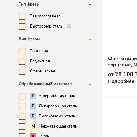
Тип фрезы
Твердосплавная
Быстрореж. сталь
(HSS)
Вид фрезы
Торцевая
Фрезы цили
Радиусная
торцевые, N
Сферическая
от 28 108.
Подробнее
Обрабатываемый материал
Углеродистая сталь
P
Легированная сталь
P
Высоколегир. сталь
P
Нержавеющая сталь
M
Чугун
K