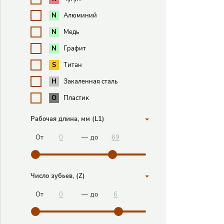
Алюминий
N
Медь
N
Графит
N
Титан
S
Закаленная сталь
H
Пластик
О
Рабочая длина, мм (L1)
От
—
до
Логин
Число зубьев, (Z)
Парол
От
—
до