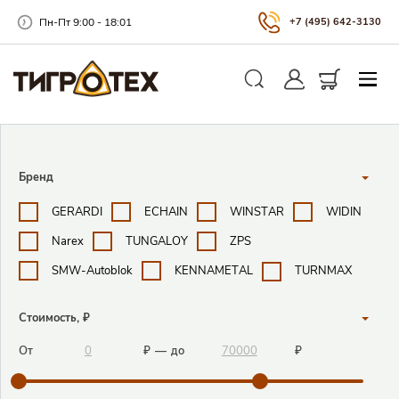
Пн-Пт 9:00 - 18:01
+7 (495) 642-3130
Закры
Личный кабинет
Корзина
Поиск
Поисковые фильтры
Бренд
GERARDI
ECHAIN
WINSTAR
WIDIN
Narex
TUNGALOY
ZPS
SMW-Autoblok
KENNAMETAL
TURNMAX
Стоимость, ₽
От
₽
—
до
₽