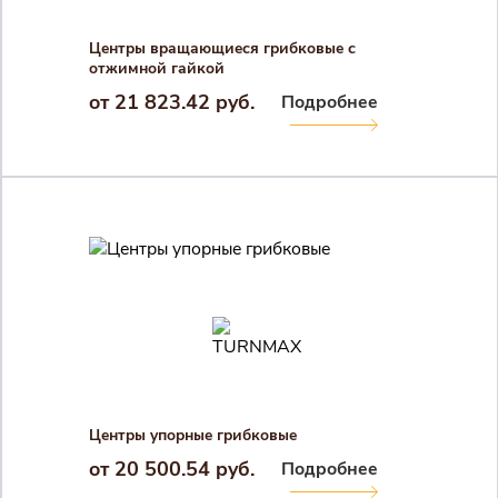
Центры вращающиеся грибковые с
отжимной гайкой
от 21 823.42 руб.
Подробнее
Закрыть 
Закрыть 
Авторизация
Авторизация
Логин
Войти в личный кабинет
Пароль
Регистрация
Центры упорные грибковые
Войти
Забыли пароль?
от 20 500.54 руб.
Подробнее