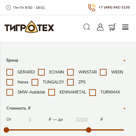
Пн-Пт 9:00 - 18:01
+7 (495) 642-3130
Закры
Личный кабинет
Корзина
Поиск
Поисковые фильтры
Бренд
GERARDI
ECHAIN
WINSTAR
WIDIN
Narex
TUNGALOY
ZPS
SMW-Autoblok
KENNAMETAL
TURNMAX
Стоимость, ₽
От
₽
—
до
₽