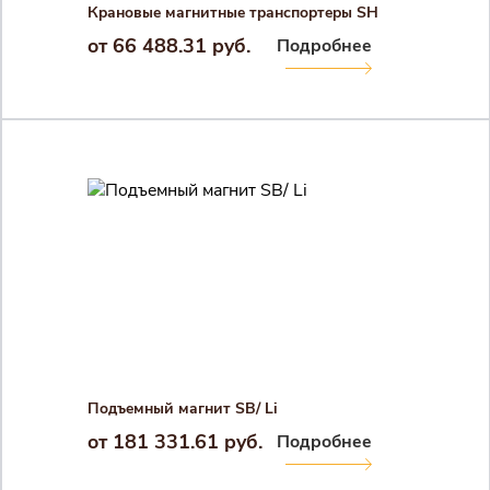
Крановые магнитные транспортеры SH
от 66 488.31 руб.
Подробнее
Закрыть 
Закрыть 
Авторизация
Авторизация
Логин
Подъемный магнит SB/ Li
Войти в личный кабинет
от 181 331.61 руб.
Подробнее
Пароль