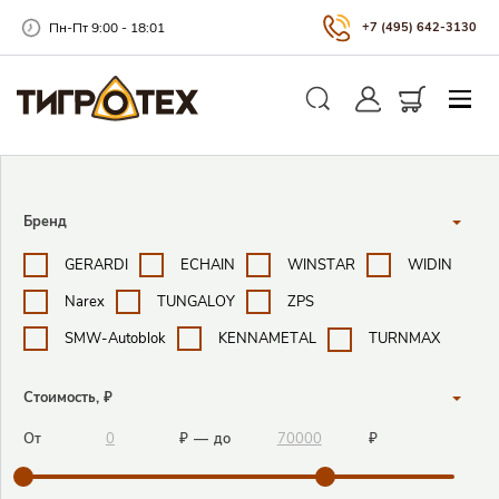
Пн-Пт 9:00 - 18:01
+7 (495) 642-3130
Закры
Личный кабинет
Корзина
Поиск
Поисковые фильтры
Бренд
GERARDI
ECHAIN
WINSTAR
WIDIN
Narex
TUNGALOY
ZPS
SMW-Autoblok
KENNAMETAL
TURNMAX
Стоимость, ₽
От
₽
—
до
₽