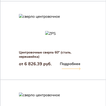
Закрыть 
Закрыть 
Авторизация
Авторизация
Логин
Центровочные сверла 60° (сталь,
нержавейка)
Войти в личный кабинет
от 6 826.39 руб.
Подробнее
Пароль
Регистрация
Войти
Забыли пароль?