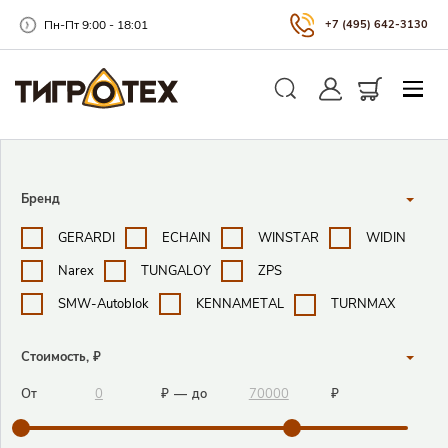
Пн-Пт 9:00 - 18:01
+7 (495) 642-3130
Закры
Личный кабинет
Корзина
Поиск
Поисковые фильтры
Бренд
GERARDI
ECHAIN
WINSTAR
WIDIN
Narex
TUNGALOY
ZPS
SMW-Autoblok
KENNAMETAL
TURNMAX
Стоимость, ₽
От
₽
—
до
₽