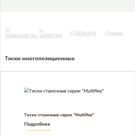
Тиски многопозиционные
Закрыть 
Закрыть 
Авторизация
Авторизация
Логин
Тиски станочные серии "Multiflex"
Подробнее
Войти в личный кабинет
Пароль