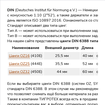
DIN
(Deutsches Institut für Normung e.V.) — Немецкий 
с конусностью 1:10 (2°52′), а также держатели и заж
день является ISO 10897:2016. Ознакомиться со станда
Стандарт описывает два типа цанг:
Тип A — может использоваться при выполнении задач с 
Тип B — может использоваться при выполнении задач с 
На нашем сайте представлены
цанги DIN 6388 типа B
с
Наименование
Внешний диаметр
Длина
Д
Цанги OZ16
(410E)
25,5 мм
40 мм
от 2
Цанги OZ25
(444E)
35,5 мм
52 мм
от 2
Цанги OZ32
(450E)
44 мм
60 мм
от 4
Если вы выбираете цанги DIN 6388 (систем OZ, SYOZ,
стандарта DIN 6388. В этом случае мы рекомендуем ва
что позволяет снимать ещё больше материала за раз.
Также в компании ТИГРОТЕХ всегда есть в продаже заж
проконсультируем вас в выборе, оптимально подходящ