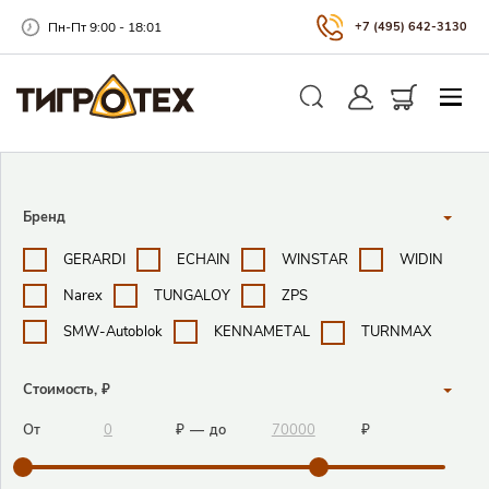
Пн-Пт 9:00 - 18:01
+7 (495) 642-3130
Закры
Личный кабинет
Корзина
Поиск
Поисковые фильтры
Бренд
GERARDI
ECHAIN
WINSTAR
WIDIN
Narex
TUNGALOY
ZPS
SMW-Autoblok
KENNAMETAL
TURNMAX
Стоимость, ₽
От
₽
—
до
₽