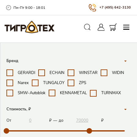
Пн-Пт 9:00 - 18:01
+7 (495) 642-3130
Закры
Личный кабинет
Корзина
Поиск
Поисковые фильтры
Бренд
GERARDI
ECHAIN
WINSTAR
WIDIN
Narex
TUNGALOY
ZPS
SMW-Autoblok
KENNAMETAL
TURNMAX
Стоимость, ₽
От
₽
—
до
₽