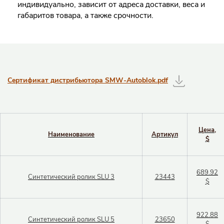
индивидуально, зависит от адреса доставки, веса и
габаритов товара, а также срочности.
Таблицы с информацией о товаре
Сертификат дистрибьютора SMW-Autoblok.pdf
Цена,
Наименование
Артикул
$
689.92
Синтетический ролик SLU 3
23443
$
922.88
Синтетический ролик SLU 5
23650