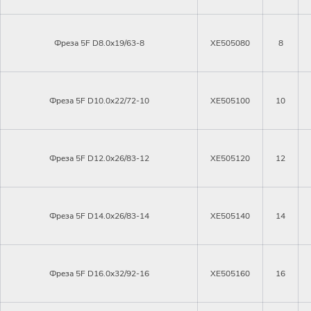
Авторизация
Авторизация
Фреза 5F D8.0x19/63-8
XE505080
8
Логин
Войти в личный кабинет
Фреза 5F D10.0x22/72-10
XE505100
10
Пароль
Фреза 5F D12.0x26/83-12
XE505120
12
Регистрация
Войти
Забыли пароль?
Фреза 5F D14.0x26/83-14
XE505140
14
Фреза 5F D16.0x32/92-16
XE505160
16