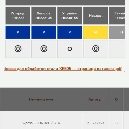
Углерод.
Легиров.
Улучшен.
Закалён.
Нержав.
~HRc22
HRc22~35
HRc30~55
~HRc55
P
P
P
M
H
Ⓞ
Ⓞ
੦
Ⓞ
фреза для обработки стали XE505 — страница каталога.pdf
Наименование
Артикул
D
Закрыть 
Фреза 5F D6.0x13/57-6
XE505060
6
Закрыть 