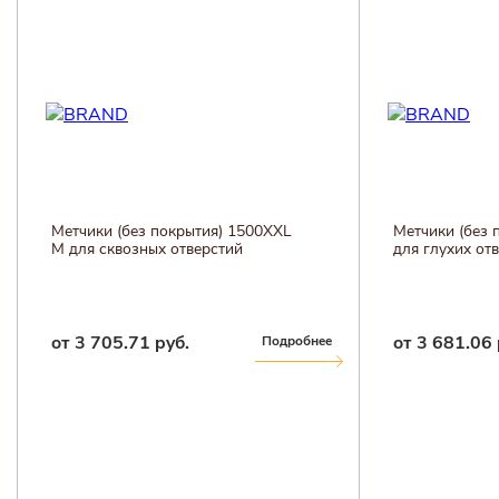
Метчики (без покрытия) 1500XXL
Метчики (без покрыт
M для сквозных отверстий
для глухих отверстий
от 3 705.71 руб.
от 3 681.06 руб.
Подробнее