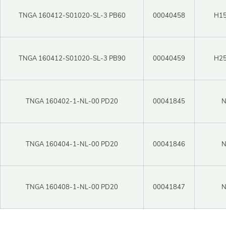
Войти в личный кабинет
Пароль
TNGA 160412-S01020-SL-3 PB60
00040458
H15
TNGA 160412-S01020-SL-3 PB90
00040459
H25
Регистрация
Войти
Забыли пароль?
TNGA 160402-1-NL-00 PD20
00041845
TNGA 160404-1-NL-00 PD20
00041846
TNGA 160408-1-NL-00 PD20
00041847