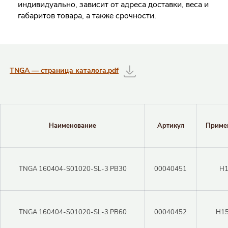
индивидуально, зависит от адреса доставки, веса и
габаритов товара, а также срочности.
Таблицы с информацией о товаре
TNGA — страница каталога.pdf
Наименование
Артикул
Приме
TNGA 160404-S01020-SL-3 PB30
00040451
H
TNGA 160404-S01020-SL-3 PB60
00040452
H15