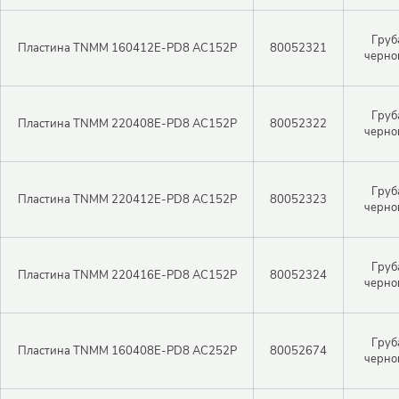
Груб
Пластина TNMM 160412E-PD8 AC152P
80052321
черно
Груб
Пластина TNMM 220408E-PD8 AC152P
80052322
черно
Груб
Пластина TNMM 220412E-PD8 AC152P
80052323
черно
Закрыть 
Закрыть 
Авторизация
Авторизация
Груб
Пластина TNMM 220416E-PD8 AC152P
80052324
черно
Логин
Груб
Пластина TNMM 160408E-PD8 AC252P
80052674
черно
Войти в личный кабинет
Пароль