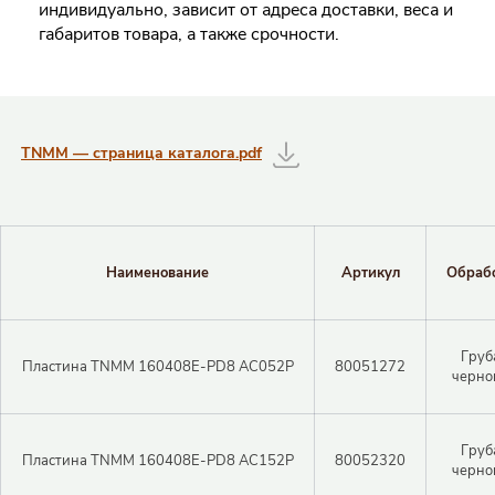
индивидуально, зависит от адреса доставки, веса и
габаритов товара, а также срочности.
Таблицы с информацией о товаре
TNMM — страница каталога.pdf
Наименование
Артикул
Обраб
Груб
Пластина TNMM 160408E-PD8 AC052P
80051272
черно
Груб
Пластина TNMM 160408E-PD8 AC152P
80052320
черно