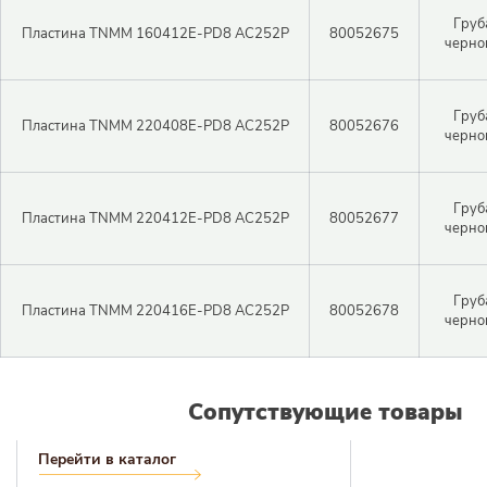
Груб
Пластина TNMM 160412E-PD8 AC252P
80052675
черно
Регистрация
Войти
Забыли пароль?
Груб
Пластина TNMM 220408E-PD8 AC252P
80052676
черно
Груб
Пластина TNMM 220412E-PD8 AC252P
80052677
черно
Груб
Пластина TNMM 220416E-PD8 AC252P
80052678
черно
Сопутствующие товары
Перейти в каталог