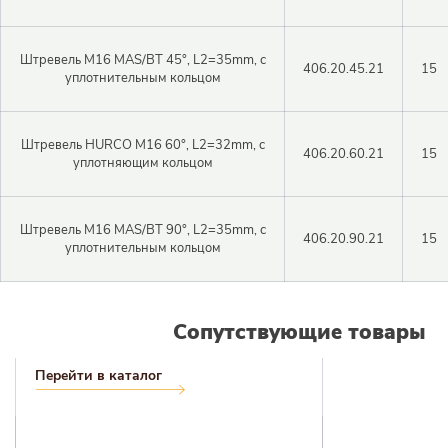
Закрыть 
Закрыть 
Авторизация
Авторизация
Штревель M16 MAS/BT 45°, L2=35mm, c
406.20.45.21
15
уплотнительным кольцом
Логин
Штревель HURCO M16 60°, L2=32mm, c
406.20.60.21
15
Войти в личный кабинет
уплотняющим кольцом
Пароль
Штревель M16 MAS/BT 90°, L2=35mm, c
406.20.90.21
15
уплотнительным кольцом
Регистрация
Войти
Забыли пароль?
Сопутствующие товары
Перейти в каталог