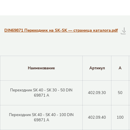
Таблицы с информацией о товаре
DIN69871 Переходник на SK-SK — страница каталога.pdf
Наименование
Артикул
A
Переходник SK 40 - SK 30 - 50 DIN
402.09.30
50
69871 A
Закрыть 
Переходник SK 40 - SK 40 - 100 DIN
402.09.40
100
Закрыть 
69871 A
Авторизация
Авторизация