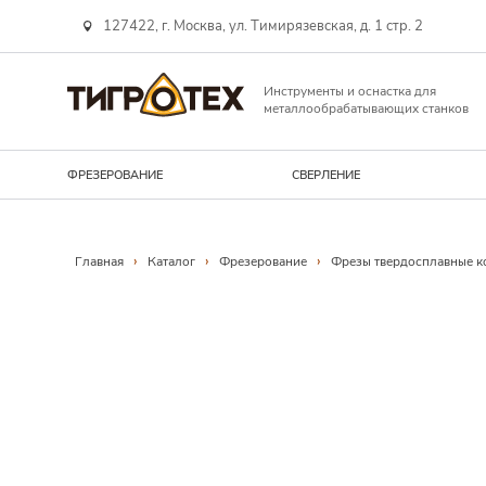
127422, г. Москва, ул. Тимирязевская, д. 1 стр. 2
Инструменты и оснастка для
металлообрабатывающих станков
ФРЕЗЕРОВАНИЕ
СВЕРЛЕНИЕ
Навигационная линия
›
›
›
Главная
Каталог
Фрезерование
Фрезы твердосплавные к