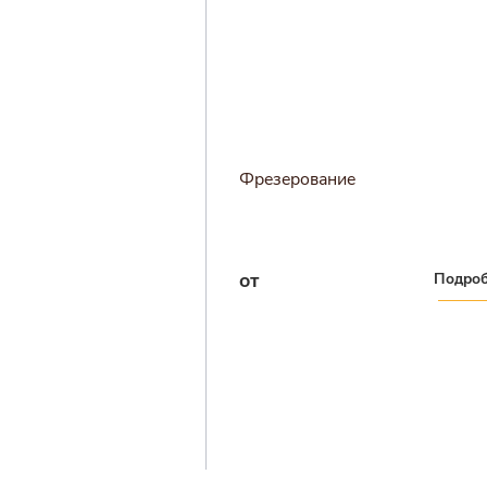
Фрезерование
от
Подроб