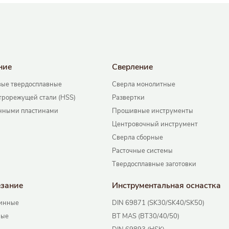
ние
Сверление
ые твердосплавные
Сверла монолитные
трорежущей стали (HSS)
Развертки
нными пластинами
Прошивные инструменты
Центровочный инструмент
Сверла сборные
Расточные системы
Твердосплавные заготовки
езание
Инструментальная оснаcтка
инные
DIN 69871 (SK30/SK40/SK50)
ные
BT MAS (BT30/40/50)