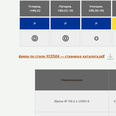
Углерод.
Легиров.
Улучшен.
~HRc22
HRc22~35
HRc30~55
P
P
P
Ⓞ
Ⓞ
੦
фреза по стали XCE504 — страница каталога.pdf
Наименование
Фреза 4F D6.0 x 15/50-6
X