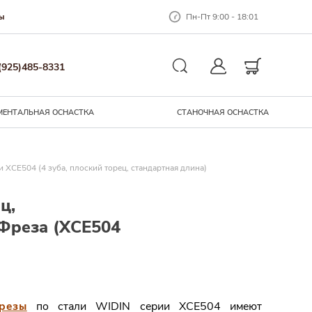
Пн-Пт 9:00 - 18:01
ы
Закрыть окно
(925)485-8331
Личный кабинет
Корзина
Поиск
МЕНТАЛЬНАЯ ОСНАCТКА
СТАНОЧНАЯ ОСНАСТКА
и XCE504 (4 зуба, плоский торец, стандартная длина)
ц,
 Фреза (XCE504
резы
по стали WIDIN серии XCE504 имеют