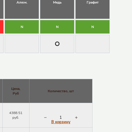
Алюм.
Медь
Графит
N
N
N
੦
Цена,
Количество, шт
Руб
4388.51
руб.
В корзину