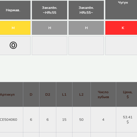
Чугун
Закалён.
Закалён.
Нержав.
~HRc55
HRc55~
M
H
H
K
Ⓞ
Число
Цена,
Артикул
D
D2
L1
L2
зубьев
$
53.41
CE504060
6
6
15
50
4
$