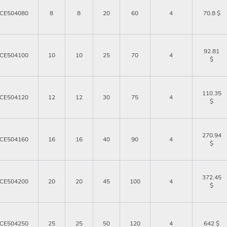
CE504080
8
8
20
60
4
70.8 $
92.81
CE504100
10
10
25
70
4
$
110.35
CE504120
12
12
30
75
4
$
Авторизация
270.94
CE504160
16
16
40
90
4
$
Авторизация
372.45
CE504200
20
20
45
100
4
$
ь
CE504250
25
25
50
120
4
642 $