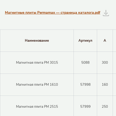
Таблицы с информацией о товаре
Магнитные плиты Permamax — страница каталога.pdf
Наименование
Артикул
A
Магнитная плита PM 3015
5088
300
Закрыть 
Закрыть 
Магнитная плита PM 1610
57998
160
Авторизация
Авторизация
Логин
Магнитная плита PM 2515
57999
250