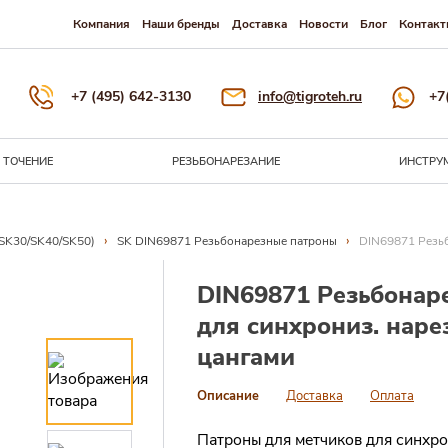
Компания
Наши бренды
Доставка
Новости
Блог
Контакт
+7 (495) 642-3130
info@tigroteh.ru
+7
ТОЧЕНИЕ
РЕЗЬБОНАРЕЗАНИЕ
ИНСТРУ
›
›
(SK30/SK40/SK50)
SK DIN69871 Резьбонарезные патроны
DIN69871 Резьб
DIN69871 Резьбонар
для синхрониз. наре
цангами
Описание
Доставка
Оплата
Патроны для метчиков для синхро