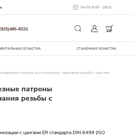
Пн-Пт 9:00 - 18:01
ы
Закрыть окно
(925)485-8331
Личный кабинет
Корзина
Поиск
МЕНТАЛЬНАЯ ОСНАCТКА
СТАНОЧНАЯ ОСНАСТКА
онарезные патроны для синхрониз. нарезания резьбы с цангами
езные патроны
зания резьбы с
низации с цангами ER стандарта DIN 6499 (ISO