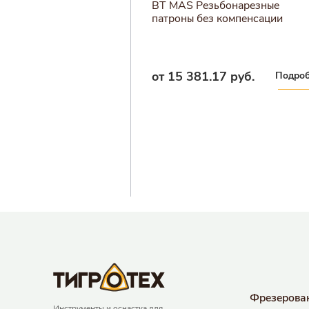
Резьбонарезные
BT MAS Резьбонарезные
з компенсации
патроны без компенсации
.76 руб.
от 15 381.17 руб.
Подробнее
Подроб
Фрезерова
Инструменты и оснастка для