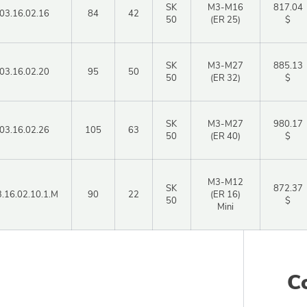
SK
М3-М16
817.04
03.16.02.16
84
42
50
(ER 25)
$
Авторизация
SK
М3-М27
885.13
03.16.02.20
95
50
50
(ER 32)
$
ь
Войти в личный кабинет
Регистрация
SK
М3-М27
980.17
03.16.02.26
105
63
50
(ER 40)
$
и
Забыли пароль?
М3-М12
SK
872.37
.16.02.10.1.M
90
22
(ER 16)
50
$
Mini
С