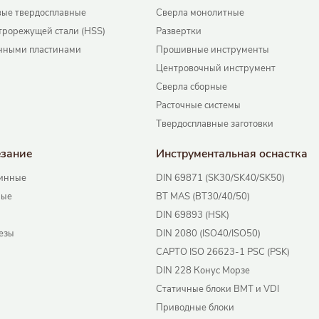
ые твердосплавные
Сверла монолитные
трорежущей стали (HSS)
Развертки
нными пластинами
Прошивные инструменты
Центровочный инструмент
Сверла сборные
Расточные системы
Твердосплавные заготовки
езание
Инструментальная оснаcтка
инные
DIN 69871 (SK30/SK40/SK50)
ные
BT MAS (BT30/40/50)
DIN 69893 (HSK)
езы
DIN 2080 (ISO40/ISO50)
CAPTO ISO 26623-1 PSC (PSK)
DIN 228 Конус Морзе
Статичные блоки BMT и VDI
Приводные блоки