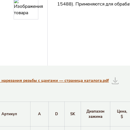
15488). Применяются для обраба
нарезания резьбы с цангами — страница каталога.pdf
Диапазон
Цена,
Артикул
A
D
SK
зажима
$