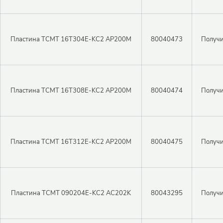
Пластина TCMT 16T304E-KC2 AP200M
80040473
Получи
Пластина TCMT 16T308E-KC2 AP200M
80040474
Получи
Закрыть 
Пластина TCMT 16T312E-KC2 AP200M
80040475
Получи
Закрыть 
Авторизация
Авторизация
Логин
Пластина TCMT 090204E-KC2 AC202K
80043295
Получи
Войти в личный кабинет