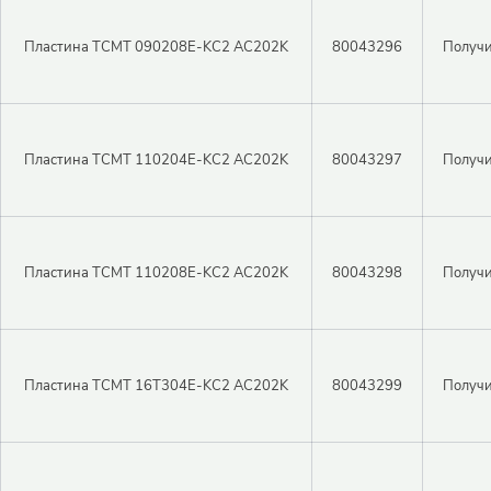
Пароль
Пластина TCMT 090208E-KC2 AC202K
80043296
Получи
Регистрация
Войти
Забыли пароль?
Пластина TCMT 110204E-KC2 AC202K
80043297
Получи
Пластина TCMT 110208E-KC2 AC202K
80043298
Получи
Пластина TCMT 16T304E-KC2 AC202K
80043299
Получи