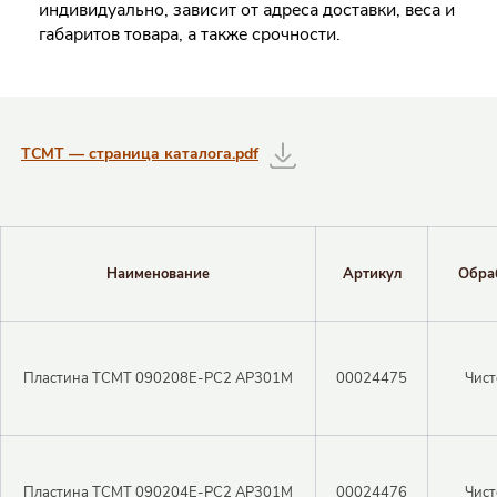
индивидуально, зависит от адреса доставки, веса и
габаритов товара, а также срочности.
Таблицы с информацией о товаре
TCMT — страница каталога.pdf
Наименование
Артикул
Обра
Пластина TCMT 090208E-PC2 AP301M
00024475
Чист
Пластина TCMT 090204E-PC2 AP301M
00024476
Чист