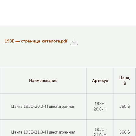
Таблицы с информацией о товаре
193E — страница каталога.pdf
Цена,
Наименование
Артикул
$
193E-
Цанга 193E-20,0-H шестигранная
368 $
20,0-H
193E-
Цанга 193E-21,0-H шестигранная
368 $
21,0-H