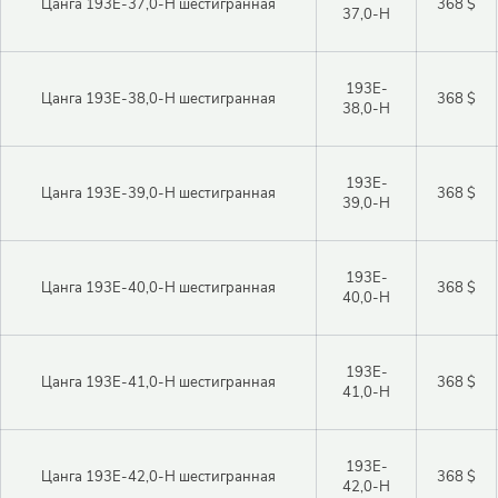
Цанга 193E-37,0-H шестигранная
368 $
37,0-H
Закрыть 
Закрыть 
Авторизация
Авторизация
193E-
Цанга 193E-38,0-H шестигранная
368 $
38,0-H
Логин
193E-
Цанга 193E-39,0-H шестигранная
368 $
Войти в личный кабинет
39,0-H
Пароль
193E-
Цанга 193E-40,0-H шестигранная
368 $
40,0-H
Регистрация
Войти
Забыли пароль?
193E-
Цанга 193E-41,0-H шестигранная
368 $
41,0-H
193E-
Цанга 193E-42,0-H шестигранная
368 $
42,0-H