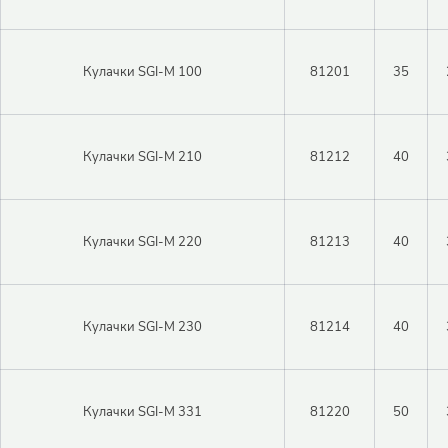
Кулачки SGI-M 100
81201
35
Кулачки SGI-M 210
81212
40
Закрыть 
Закрыть 
Кулачки SGI-M 220
81213
40
Авторизация
Авторизация
Логин
Кулачки SGI-M 230
81214
40
Войти в личный кабинет
Пароль
Кулачки SGI-M 331
81220
50