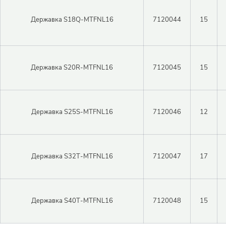
Войти в личный кабинет
Державка S18Q-MTFNL16
7120044
15
Пароль
Регистрация
Державка S20R-MTFNL16
7120045
15
Войти
Забыли пароль?
Державка S25S-MTFNL16
7120046
12
Державка S32T-MTFNL16
7120047
17
Державка S40T-MTFNL16
7120048
15