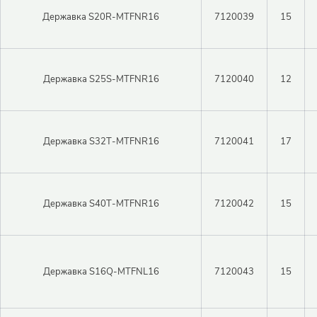
Державка S20R-MTFNR16
7120039
15
Державка S25S-MTFNR16
7120040
12
Державка S32T-MTFNR16
7120041
17
Державка S40T-MTFNR16
7120042
15
Закрыть 
Закрыть 
Авторизация
Авторизация
Державка S16Q-MTFNL16
7120043
15
Логин