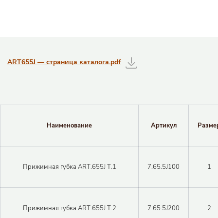
Таблицы с информацией о товаре
ART655J — страница каталога.pdf
Наименование
Артикул
Разме
Прижимная губка ART.655J T.1
7.65.5J100
1
Закрыть 
Закрыть 
Прижимная губка ART.655J T.2
7.65.5J200
2
Авторизация