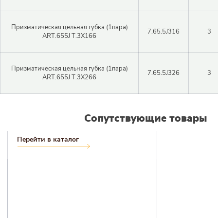
Авторизация
Призматическая цельная губка (1пара)
Логин
7.65.5J316
3
ART.655J T.3X166
Войти в личный кабинет
Призматическая цельная губка (1пара)
Пароль
7.65.5J326
3
ART.655J T.3X266
Регистрация
Сопутствующие товары
Войти
Забыли пароль?
Перейти в каталог