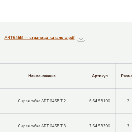
Таблицы с информацией о товаре
ART645B — страница каталога.pdf
Наименование
Артикул
Разм
Закрыть 
Закрыть 
Сырая губка ART.645B T.2
6.64.5B100
2
Авторизация
Авторизация
Логин
Сырая губка ART.645B T.3
7.64.5B300
3