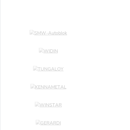
Логин
Парол
Войт