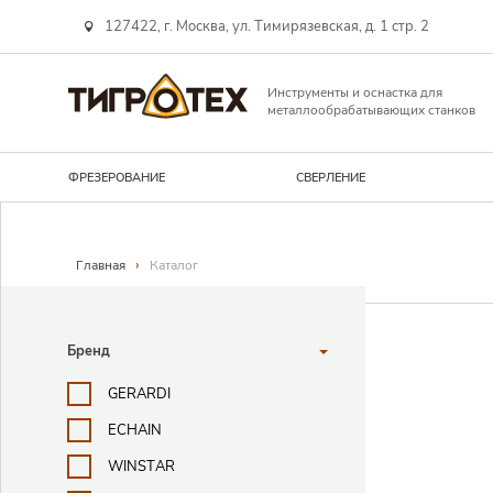
127422, г. Москва, ул. Тимирязевская, д. 1 стр. 2
Инструменты и оснастка для
металлообрабатывающих станков
ФРЕЗЕРОВАНИЕ
СВЕРЛЕНИЕ
Навигационная линия
›
Главная
Каталог
Поисковые фильтры
Бренд
GERARDI
ECHAIN
WINSTAR