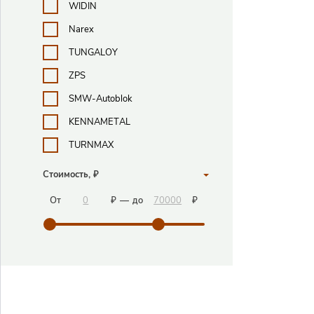
WIDIN
Narex
TUNGALOY
ZPS
SMW-Autoblok
KENNAMETAL
TURNMAX
Стоимость, ₽
От
₽
—
до
₽