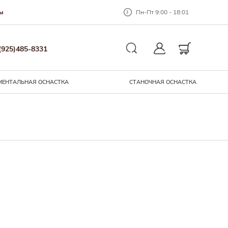
Пн-Пт 9:00 - 18:01
ы
Закрыть окно
(925)485-8331
Личный кабинет
Корзина
Поиск
МЕНТАЛЬНАЯ ОСНАCТКА
СТАНОЧНАЯ ОСНАСТКА