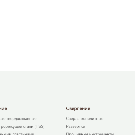
ние
Сверление
ые твердосплавные
Сверла монолитные
трорежущей стали (HSS)
Развертки
нными пластинами
Прошивные инструменты