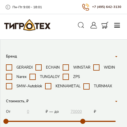
Пн-Пт 9:00 - 18:01
+7 (495) 642-3130
Закры
Личный кабинет
Корзина
Поиск
Поисковые фильтры
Бренд
GERARDI
ECHAIN
WINSTAR
WIDIN
Narex
TUNGALOY
ZPS
SMW-Autoblok
KENNAMETAL
TURNMAX
Стоимость, ₽
От
₽
—
до
₽
Закрыть 
Закрыть 