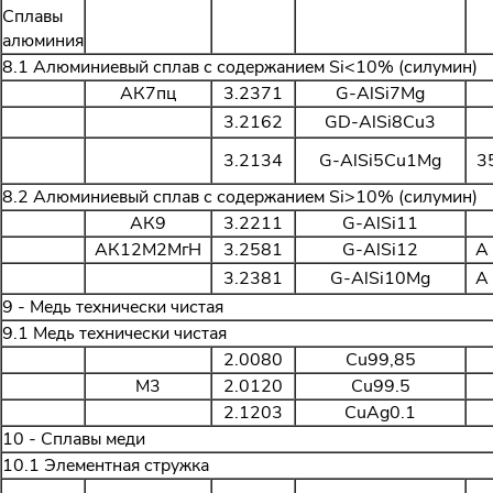
Сплавы
алюминия
8.1 Алюминиевый сплав с содержанием Si<10% (силумин)
АК7пц
3.2371
G-AlSi7Mg
3.2162
GD-AlSi8Cu3
3.2134
G-AlSi5Cu1Mg
3
8.2 Алюминиевый сплав с содержанием Si>10% (силумин)
АК9
3.2211
G-AlSi11
АК12М2МгН
3.2581
G-AlSi12
A
3.2381
G-AlSi10Mg
A
9 - Медь технически чистая
9.1 Медь технически чистая
2.0080
Cu99,85
М3
2.0120
Cu99.5
2.1203
CuAg0.1
10 - Сплавы меди
10.1 Элементная стружка