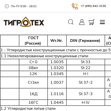
Пн-Пт 9:00 - 18:01
+7 (495) 642-3130
Закры
Личный кабинет
Корзина
Поиск
ГОСТ
A
Wr.Nr.
DIN (Германия)
(Россия)
(
1 - Углеродистые конструкционные стали с прочностью до 
1.1 Низколегированные конструкционные стали
Ст 0
1.0035
St 33
08кп
1.0320
St 22
12К
1.0345
H I
A
Ст3кп
1.0037
St 37-2
G
A
16Д
1.0116
St 37-3
G
16ГС
1.0445
H IV
1.2 Углеродистые литые стали