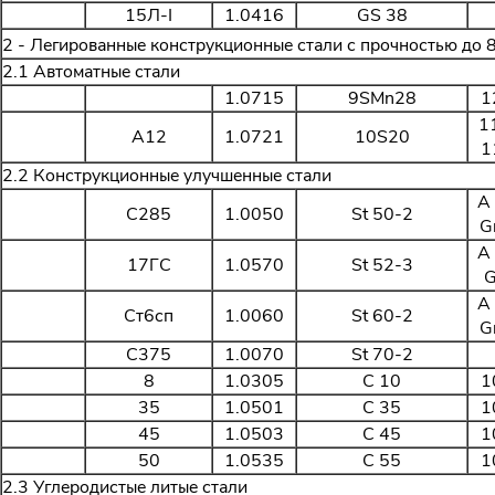
15Л-I
1.0416
GS 38
2 - Легированные конструкционные стали с прочностью до 
2.1 Автоматные стали
1.0715
9SMn28
1
1
A12
1.0721
10S20
1
2.2 Конструкционные улучшенные стали
A
C285
1.0050
St 50-2
G
A
17ГС
1.0570
St 52-3
G
A
Ст6сп
1.0060
St 60-2
G
С375
1.0070
St 70-2
8
1.0305
C 10
1
35
1.0501
C 35
1
45
1.0503
C 45
1
50
1.0535
C 55
1
2.3 Углеродистые литые стали