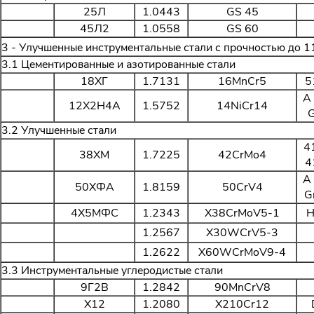
25Л
1.0443
GS 45
45Л2
1.0558
GS 60
3 - Улучшенные инструментальные стали с прочностью до 
3.1 Цементированные и азотированные стали
18ХГ
1.7131
16MnCr5
5
A
12Х2Н4А
1.5752
14NiCr14
G
3.2 Улучшенные стали
4
38ХМ
1.7225
42CrMo4
4
A
50ХФА
1.8159
50CrV4
G
4Х5МФС
1.2343
X38CrMoV5-1
H
1.2567
X30WCrV5-3
1.2622
X60WCrMoV9-4
3.3 Инструментальные углеродистые стали
9Г2В
1.2842
90MnCrV8
Х12
1.2080
X210Cr12