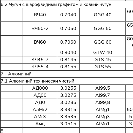
6.2 Чугун с шарофвидным графитом и ковкий чугун
60
ВЧ40
0.7040
GGG 40
65
ВЧ50-2
0.7050
GGG 50
80
ВЧ60
0.7060
GGG 60
0.8040
GTW 40
КЧ45-7
0.8145
GTS 45
КЧ55-4
0.8155
GTS 55
7 - Aлюминий
7.1 Алюминий технически чистый
АД000
3.0255
Al99,5
АД00
3.0275
Al99,7
АД0
3.0285
Al99,8
АлМг2
3.3315
AlMg1
50
АМг3
3.3535
AlMg3
5
Амц
3.0515
AlMn1
3
8 -