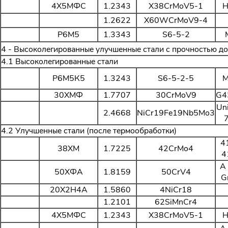
4Х5МФС
1.2343
X38CrMoV5-1
H
1.2622
X60WCrMoV9-4
Р6М5
1.3343
S6-5-2
4 - Высоколегированные улучшенные стали c прочностью д
4.1 Высоколегированные стали
Р6М5К5
1.3243
S6-5-2-5
M
30ХМФ
1.7707
30CrMoV9
G4
Un
2.4668
NiCr19Fe19Nb5Mo3
4.2 Улучшенные стали (после термообработки)
4
38ХМ
1.7225
42CrMo4
4
A
50ХФА
1.8159
50CrV4
G
20Х2Н4А
1.5860
4NiCr18
1.2101
62SiMnCr4
4Х5МФС
1.2343
X38CrMoV5-1
H