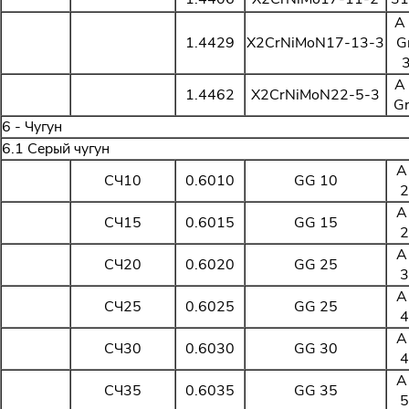
Войти в личный кабинет
A
Пароль
1.4429
X2CrNiMoN17-13-3
G
A
1.4462
X2CrNiMoN22-5-3
Gr
Регистрация
6 - Чугун
Войти
Забыли пароль?
6.1 Серый чугун
A
СЧ10
0.6010
GG 10
2
A
СЧ15
0.6015
GG 15
2
A
СЧ20
0.6020
GG 25
3
A
СЧ25
0.6025
GG 25
4
A
СЧ30
0.6030
GG 30
4
A
СЧ35
0.6035
GG 35
5