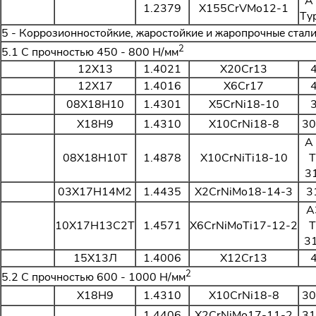
A
1.2379
X155CrVMo12-1
Ty
5 - Коррозионностойкие, жаростойкие и жаропрочные стал
2
5.1 С прочностью 450 - 800 Н/мм
12Х13
1.4021
X20Cr13
12Х17
1.4016
X6Cr17
08Х18Н10
1.4301
X5CrNi18-10
Х18Н9
1.4310
X10CrNi18-8
30
A
08Х18Н10Т
1.4878
X10CrNiTi18-10
T
3
03Х17Н14М2
1.4435
X2CrNiMo18-14-3
3
Закрыть 
A
Закрыть 
10Х17Н13С2Т
1.4571
X6CrNiMoTi17-12-2
T
Авторизация
Авторизация
31
15Х13Л
1.4006
X12Cr13
2
5.2 С прочностью 600 - 1000 Н/мм
Логин
Х18Н9
1.4310
X10CrNi18-8
30
1.4406
X2CrNiMo17-11-2
31