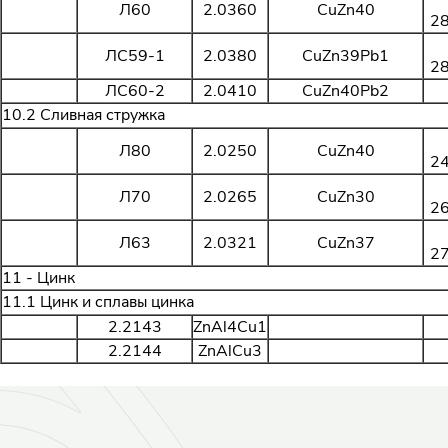
Л60
2.0360
CuZn40
2
ЛС59-1
2.0380
CuZn39Pb1
2
ЛС60-2
2.0410
CuZn40Pb2
10.2 Сливная стружка
Л80
2.0250
CuZn40
2
Л70
2.0265
CuZn30
2
Л63
2.0321
CuZn37
2
11 - Цинк
11.1 Цинк и сплавы цинка
2.2143
ZnAl4Cu1
2.2144
ZnAlCu3